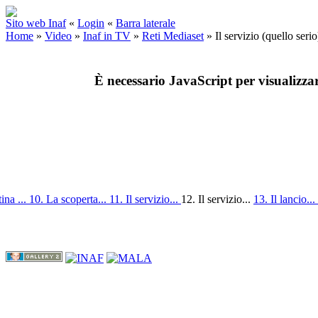
Sito web Inaf
«
Login
«
Barra laterale
Home
»
Video
»
Inaf in TV
»
Reti Mediaset
»
Il servizio (quello ser
È necessario JavaScript per visualizza
ina ...
10. La scoperta...
11. Il servizio...
12. Il servizio...
13. Il lancio...