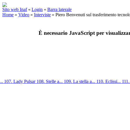
Sito web Inaf
«
Login
«
Barra laterale
Home
»
Video
»
Interviste
»
Piero Benvenuti sul trasferimento tecnol
È necessario JavaScript per visualizza
...
107. Lady Pulsar
108. Stelle a...
109. La stella a...
110. Eclissi...
111.