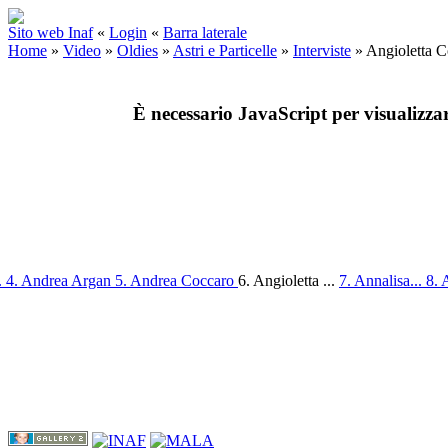
Sito web Inaf
«
Login
«
Barra laterale
Home
»
Video
»
Oldies
»
Astri e Particelle
»
Interviste
»
Angioletta C
È necessario JavaScript per visualizza
.
4. Andrea Argan
5. Andrea Coccaro
6. Angioletta ...
7. Annalisa...
8. 