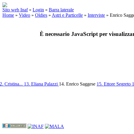
Sito web Inaf
«
Login
«
Barra laterale
Home
»
Video
»
Oldies
»
Astri e Particelle
»
Interviste
»
Enrico Sagg
È necessario JavaScript per visualizza
2. Cristina...
13. Eliana Palazzi
14. Enrico Saggese
15. Ettore Segreto