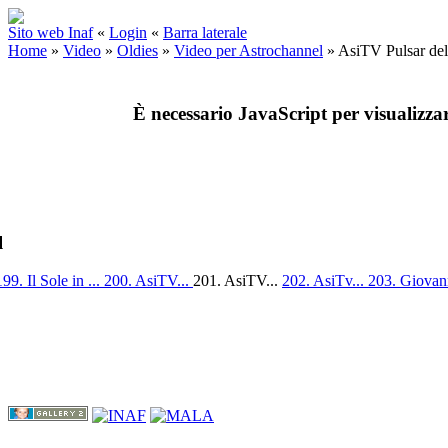
Sito web Inaf
«
Login
«
Barra laterale
Home
»
Video
»
Oldies
»
Video per Astrochannel
»
AsiTV Pulsar del
È necessario JavaScript per visualizza
l
199. Il Sole in ...
200. AsiTV...
201. AsiTV...
202. AsiTv...
203. Giovan