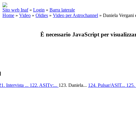
Sito web Inaf
«
Login
«
Barra laterale
Home
»
Video
»
Oldies
»
Video per Astrochannel
»
Daniela Vergani e
È necessario JavaScript per visualizza
l
1. Intervista ...
122. ASITv:...
123. Daniela...
124. Pulsar/ASIT...
125.