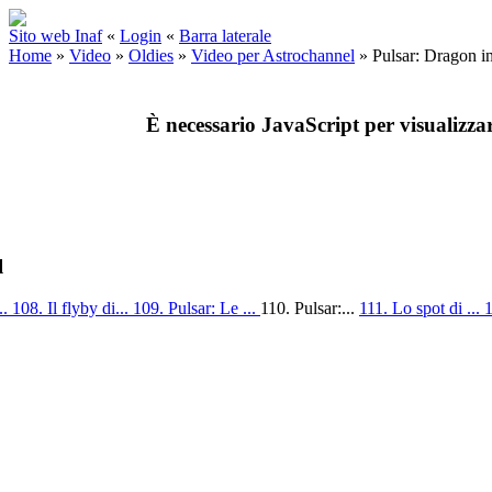
Sito web Inaf
«
Login
«
Barra laterale
Home
»
Video
»
Oldies
»
Video per Astrochannel
»
Pulsar: Dragon in
È necessario JavaScript per visualizza
l
..
108. Il flyby di...
109. Pulsar: Le ...
110. Pulsar:...
111. Lo spot di ...
1