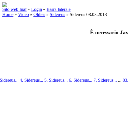
Sito web Inaf
«
Login
«
Barra laterale
Home
»
Video
»
Oldies
»
Sidereus
»
Sidereus 08.03.2013
È necessario Jav
 Sidereus...
4. Sidereus...
5. Sidereus...
6. Sidereus...
7. Sidereus...
...
83.