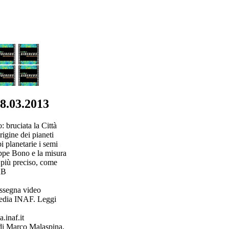
8.03.2013
 bruciata la Città
rigine dei pianeti
bi planetarie i semi
eppe Bono e la misura
 più preciso, come
AB
assegna video
Media INAF. Leggi
.inaf.it
di Marco Malaspina,