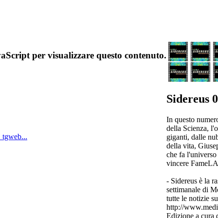
aScript per visualizzare questo contenuto.
Sidereus 0
In questo numero:
della Scienza, l'o
 tgweb...
giganti, dalle nu
della vita, Gius
che fa l'universo
vincere FameL
- Sidereus è la r
settimanale di 
tutte le notizie su
http://www.media
Edizione a cura 