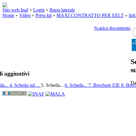
Sito web Inaf
«
Login
«
Barra laterale
Home
»
Video
»
Press kit
»
MAXI CONTRATTO PER EELT
»
Inf
Scarica documento
S
s
i aggiuntivi
Da
da...
4. Scheda sul ...
5. Scheda...
6. Scheda...
7. Brochure EIE
8. Broc