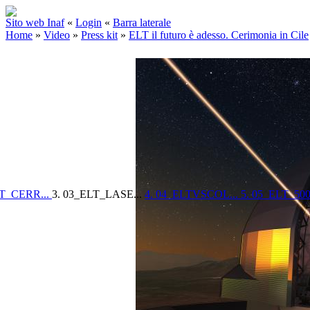
Sito web Inaf
«
Login
«
Barra laterale
Home
»
Video
»
Press kit
»
ELT il futuro è adesso. Cerimonia in Cile
LT_CERR...
3. 03_ELT_LASE...
4. 04_ELTVSCOL...
5. 05_ELT_500