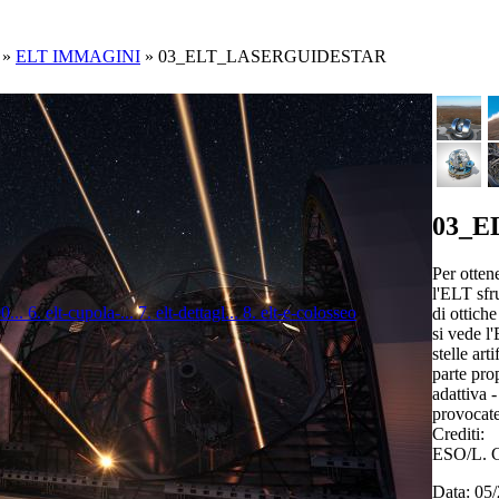
»
ELT IMMAGINI
»
03_ELT_LASERGUIDESTAR
03_E
Per otten
l'ELT sfru
0...
6. elt-cupola-...
7. elt-dettagl...
8. elt-e-colosseo
di ottiche
si vede l'
stelle art
parte prop
adattiva 
provocate
Crediti:
ESO/L. C
Data: 05