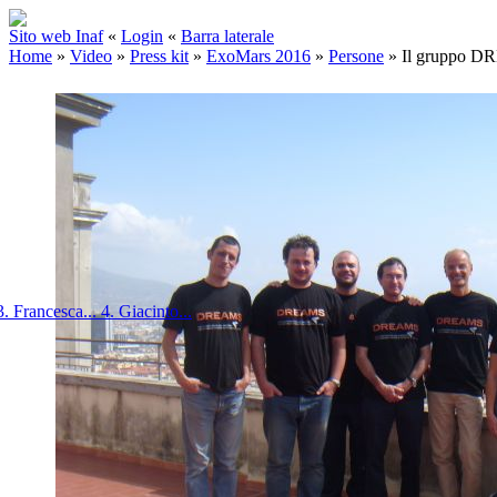
Sito web Inaf
«
Login
«
Barra laterale
Home
»
Video
»
Press kit
»
ExoMars 2016
»
Persone
»
Il gruppo D
3. Francesca...
4. Giacinto...