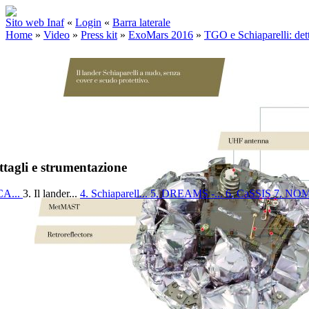
Sito web Inaf
«
Login
«
Barra laterale
Home
»
Video
»
Press kit
»
ExoMars 2016
»
TGO e Schiaparelli: det
ttagli e strumentazione
A...
3. Il lander...
4. Schiaparell...
5. DREAMS -...
6. CaSSIS
7. N