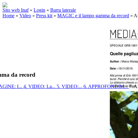
Sito web Inaf
«
Login
«
Barra laterale
Home
»
Video
»
Press kit
»
MAGIC e il lampo gamma da record
»
A
mma da record
AGINE: I...
4. VIDEO: La...
5. VIDEO:...
6. APPROFONDIM...
7. 