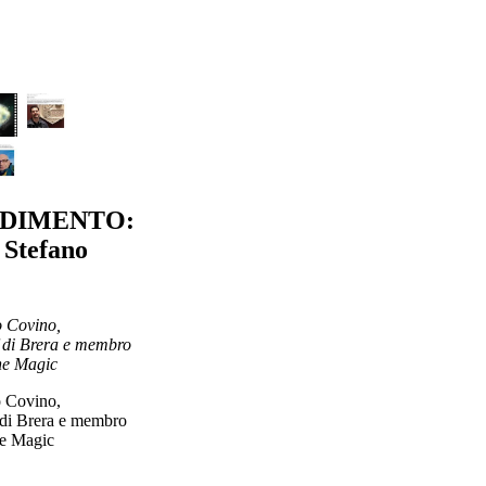
DIMENTO:
a Stefano
o Covino,
af di Brera e membro
ne Magic
o Covino,
f di Brera e membro
ne Magic