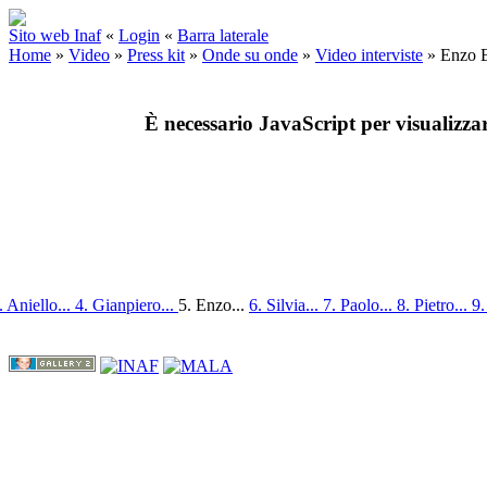
Sito web Inaf
«
Login
«
Barra laterale
Home
»
Video
»
Press kit
»
Onde su onde
»
Video interviste
»
Enzo B
È necessario JavaScript per visualizza
. Aniello...
4. Gianpiero...
5. Enzo...
6. Silvia...
7. Paolo...
8. Pietro...
9.