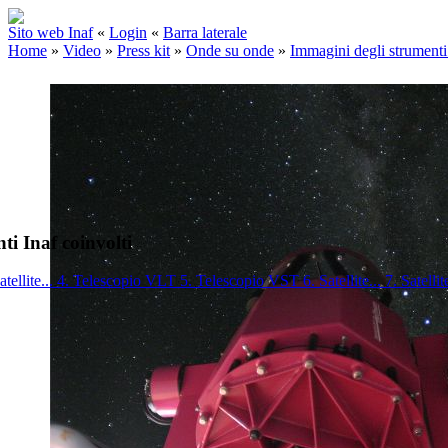
Sito web Inaf
«
Login
«
Barra laterale
Home
»
Video
»
Press kit
»
Onde su onde
»
Immagini degli strumenti 
ti Inaf coinvolti
atellite...
4. Telescopio VLT
5. Telescopio VST
6. Satellite...
7. Satellit