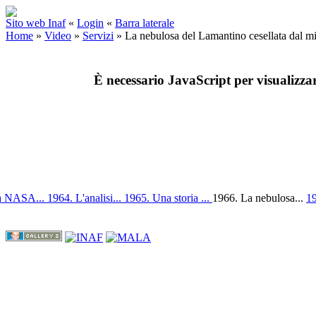
Sito web Inaf
«
Login
«
Barra laterale
Home
»
Video
»
Servizi
»
La nebulosa del Lamantino cesellata dal m
È necessario JavaScript per visualizza
la NASA...
1964. L'analisi...
1965. Una storia ...
1966. La nebulosa...
19