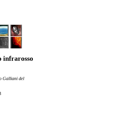
 infrarosso
o Galliani del
3