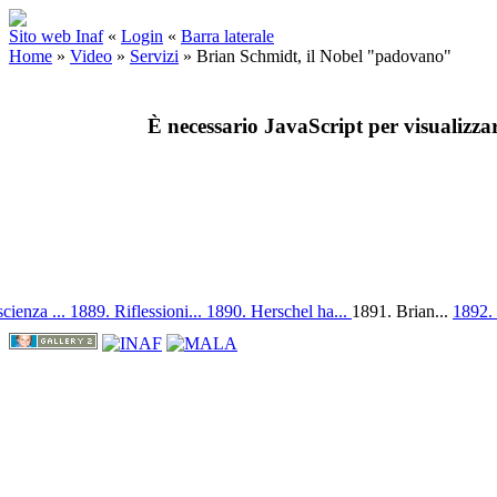
Sito web Inaf
«
Login
«
Barra laterale
Home
»
Video
»
Servizi
»
Brian Schmidt, il Nobel "padovano"
È necessario JavaScript per visualizza
cienza ...
1889. Riflessioni...
1890. Herschel ha...
1891. Brian...
1892. 