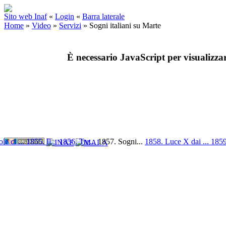
Sito web Inaf
«
Login
«
Barra laterale
Home
»
Video
»
Servizi
»
Sogni italiani su Marte
È necessario JavaScript per visualizza
le ci ...
1855. Il...
1856. Tre...
1857. Sogni...
1858. Luce X dai ...
1859