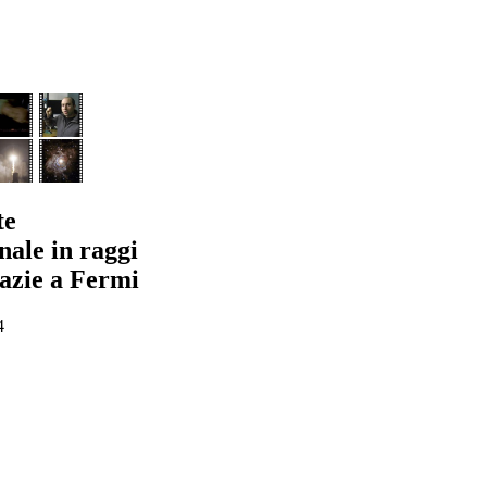
te
nale in raggi
zie a Fermi
4