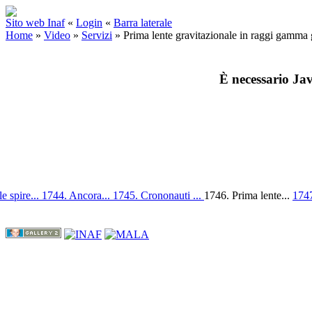
Sito web Inaf
«
Login
«
Barra laterale
Home
»
Video
»
Servizi
»
Prima lente gravitazionale in raggi gamma 
È necessario Jav
e spire...
1744. Ancora...
1745. Crononauti ...
1746. Prima lente...
1747