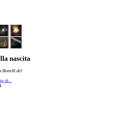
lla nascita
a Bonelli del
o di...
4