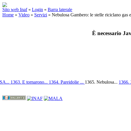
Sito web Inaf
«
Login
«
Barra laterale
Home
»
Video
»
Servizi
»
Nebulosa Gambero: le stelle riciclano gas 
È necessario Jav
ESA...
1363. E tornarono...
1364. Pareidolie ...
1365. Nebulosa...
1366.