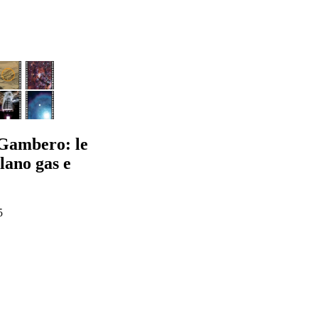
Gambero: le
clano gas e
5