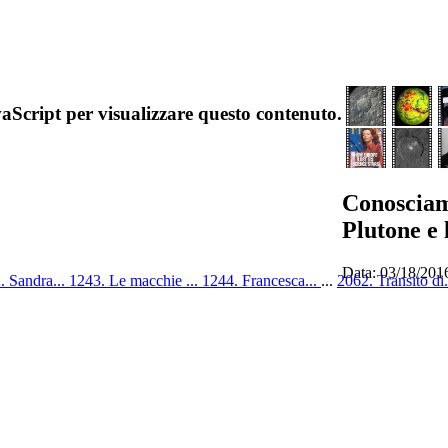
aScript per visualizzare questo contenuto.
Conosciam
Plutone e 
Data: 03/18/201
. Sandra...
1243. Le macchie ...
1244. Francesca...
...
2062. Transito di.