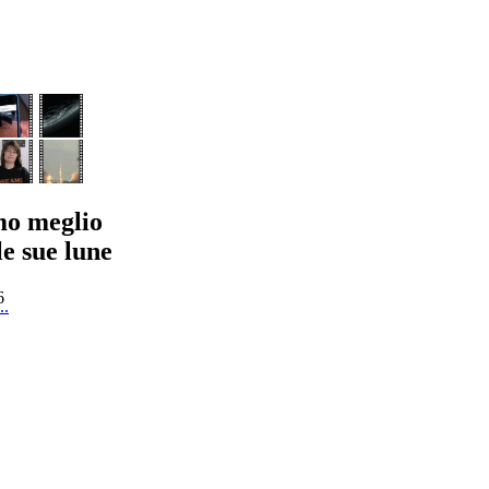
o meglio
le sue lune
6
..