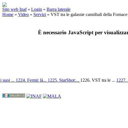
Sito web Inaf
«
Login
«
Barra laterale
Home
»
Video
»
Servizi
»
VST tra le galassie cannibali della Fornace
È necessario JavaScript per visualizza
i suoi ...
1224. Fermi: là...
1225. StarShot:...
1226. VST tra le ...
1227. A