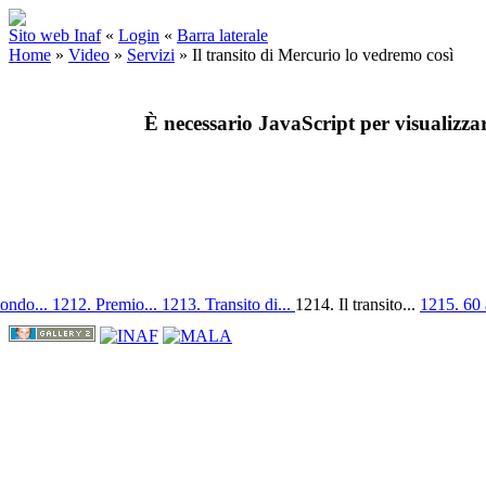
Sito web Inaf
«
Login
«
Barra laterale
Home
»
Video
»
Servizi
»
Il transito di Mercurio lo vedremo così
È necessario JavaScript per visualizza
mondo...
1212. Premio...
1213. Transito di...
1214. Il transito...
1215. 60 