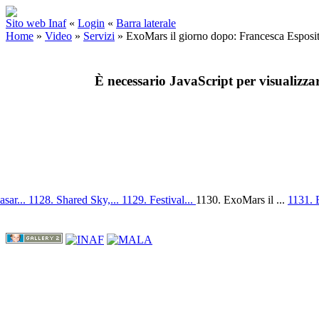
Sito web Inaf
«
Login
«
Barra laterale
Home
»
Video
»
Servizi
»
ExoMars il giorno dopo: Francesca Esposi
È necessario JavaScript per visualizza
asar...
1128. Shared Sky,...
1129. Festival...
1130. ExoMars il ...
1131. 