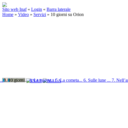
Sito web Inaf
«
Login
«
Barra laterale
Home
»
Video
»
Servizi
»
10 giorni su Orion
..
3. 10 giorni...
4. Le nuove...
5. La cometa...
6. Sulle lune ...
7. Nell’a