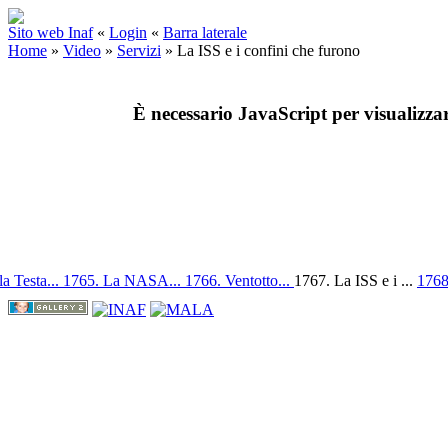
Sito web Inaf
«
Login
«
Barra laterale
Home
»
Video
»
Servizi
»
La ISS e i confini che furono
È necessario JavaScript per visualizza
a Testa...
1765. La NASA...
1766. Ventotto...
1767. La ISS e i ...
1768