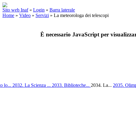
Sito web Inaf
«
Login
«
Barra laterale
Home
»
Video
»
Servizi
»
La meteorologa dei telescopi
È necessario JavaScript per visualizza
o lo...
2032. La Scienza ...
2033. Biblioteche...
2034. La...
2035. Olimp