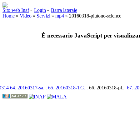
Sito web Inaf
«
Login
«
Barra laterale
Home
»
Video
»
Servizi
»
mp4
»
20160318-plutone-science
È necessario JavaScript per visualizza
60314
64. 20160317-sa...
65. 20160318-TG...
66. 20160318-pl...
67. 20