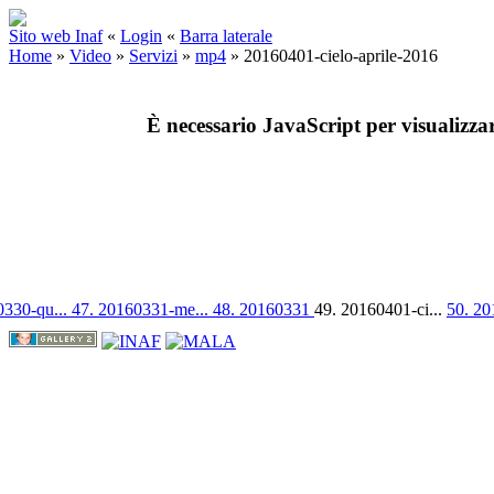
Sito web Inaf
«
Login
«
Barra laterale
Home
»
Video
»
Servizi
»
mp4
»
20160401-cielo-aprile-2016
È necessario JavaScript per visualizza
0330-qu...
47. 20160331-me...
48. 20160331
49. 20160401-ci...
50. 20