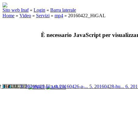
Sito web Inaf
«
Login
«
Barra laterale
Home
»
Video
»
Servizi
»
mp4
»
20160422_HiGAL
È necessario JavaScript per visualizza
22_HiGAL
3. 20160425-la...
4. 20160426-a-...
5. 20160428-hu...
6. 201