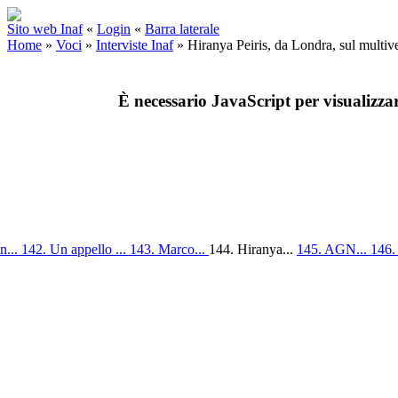
Sito web Inaf
«
Login
«
Barra laterale
Home
»
Voci
»
Interviste Inaf
»
Hiranya Peiris, da Londra, sul multive
È necessario JavaScript per visualizza
n...
142. Un appello ...
143. Marco...
144. Hiranya...
145. AGN...
146.