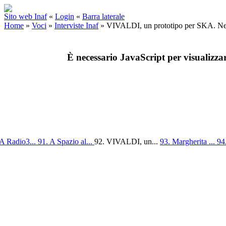
Sito web Inaf
«
Login
«
Barra laterale
Home
»
Voci
»
Interviste Inaf
»
VIVALDI, un prototipo per SKA. Ne
È necessario JavaScript per visualizza
 A Radio3...
91. A Spazio al...
92. VIVALDI, un...
93. Margherita ...
94