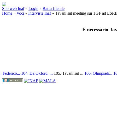
Sito web Inaf
«
Login
«
Barra laterale
Home
»
Voci
»
Interviste Inaf
»
Tavani sul meeting sui TGF ad ESR
È necessario Jav
. Federico...
104. Da Oxford, ...
105. Tavani sul ...
106. Olimpiadi...
10