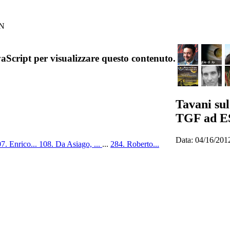
IN
aScript per visualizzare questo contenuto.
Tavani sul
TGF ad E
Data: 04/16/201
7. Enrico...
108. Da Asiago, ...
...
284. Roberto...