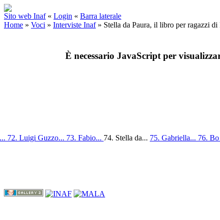
Sito web Inaf
«
Login
«
Barra laterale
Home
»
Voci
»
Interviste Inaf
»
Stella da Paura, il libro per ragazz
È necessario JavaScript per visualizza
...
72. Luigi Guzzo...
73. Fabio...
74. Stella da...
75. Gabriella...
76. Bo