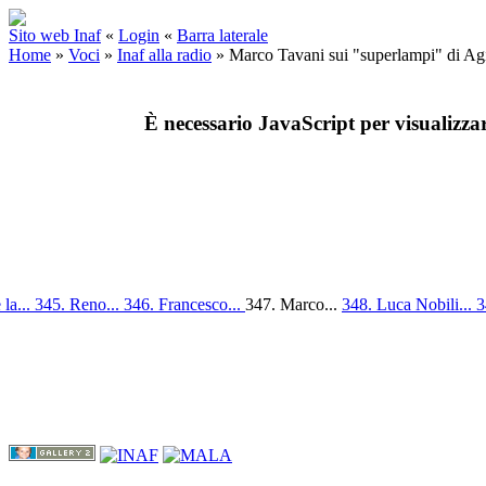
Sito web Inaf
«
Login
«
Barra laterale
Home
»
Voci
»
Inaf alla radio
»
Marco Tavani sui "superlampi" di Agi
È necessario JavaScript per visualizza
la...
345. Reno...
346. Francesco...
347. Marco...
348. Luca Nobili...
3