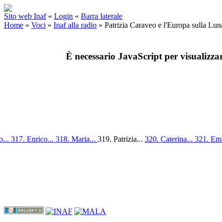
Sito web Inaf
«
Login
«
Barra laterale
Home
»
Voci
»
Inaf alla radio
»
Patrizia Caraveo e l'Europa sulla Lu
È necessario JavaScript per visualizza
o...
317. Enrico...
318. Maria...
319. Patrizia...
320. Caterina...
321. Em