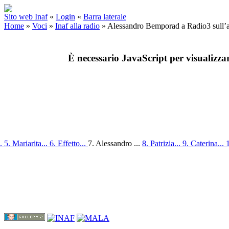
Sito web Inaf
«
Login
«
Barra laterale
Home
»
Voci
»
Inaf alla radio
»
Alessandro Bemporad a Radio3 sull’at
È necessario JavaScript per visualizza
..
5. Mariarita...
6. Effetto...
7. Alessandro ...
8. Patrizia...
9. Caterina...