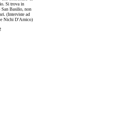
io. Si trova in
 San Basilio, non
ri. (Interviste ad
 e Nichi D'Amico)
2