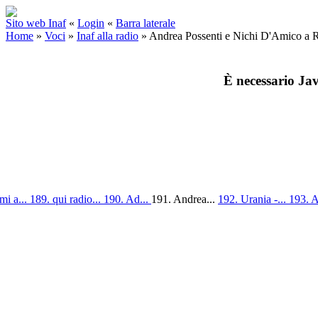
Sito web Inaf
«
Login
«
Barra laterale
Home
»
Voci
»
Inaf alla radio
»
Andrea Possenti e Nichi D'Amico a 
È necessario Jav
mi a...
189. qui radio...
190. Ad...
191. Andrea...
192. Urania -...
193. A