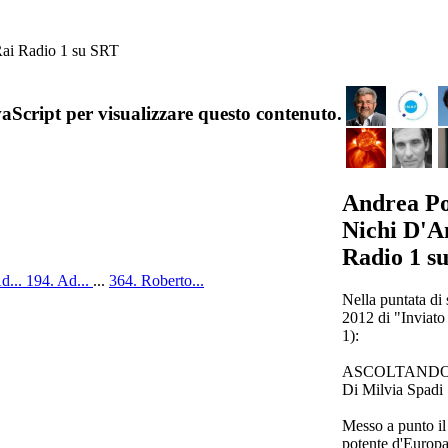
Rai Radio 1 su SRT
aScript per visualizzare questo contenuto.
Andrea Po
Nichi D'A
Radio 1 s
d...
194. Ad...
...
364. Roberto...
Nella puntata di
2012 di "Inviato
1):
ASCOLTANDO
Di Milvia Spadi
Messo a punto il 
potente d'Europa