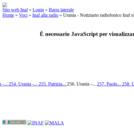
Sito web Inaf
«
Login
«
Barra laterale
Home
»
Voci
»
Inaf alla radio
»
Urania - Notiziario radiofonico Inaf 
È necessario JavaScript per visualizza
 -...
254. Urania -...
255. Patrizia...
256. Urania -...
257. Paolo...
258. U