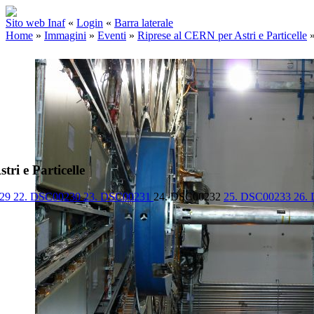
Sito web Inaf
«
Login
«
Barra laterale
Home
»
Immagini
»
Eventi
»
Riprese al CERN per Astri e Particelle
ri e Particelle
229
22. DSC00230
23. DSC00231
24. DSC00232
25. DSC00233
26.