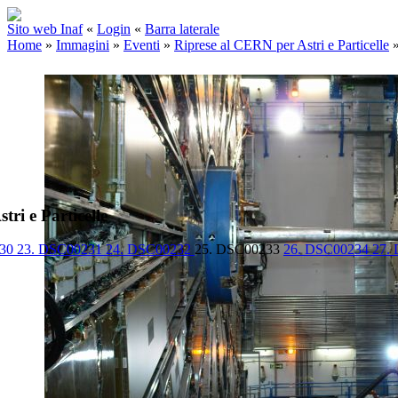
Sito web Inaf
«
Login
«
Barra laterale
Home
»
Immagini
»
Eventi
»
Riprese al CERN per Astri e Particelle
ri e Particelle
230
23. DSC00231
24. DSC00232
25. DSC00233
26. DSC00234
27.