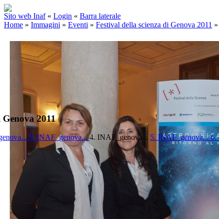
Sito web Inaf
«
Login
«
Barra laterale
Home
»
Immagini
»
Eventi
»
Festival della scienza di Genova 2011
di Genova 2011
genova...
3. INAF_genova...
4. INAF_genova...
5. INAF_genova...
6.