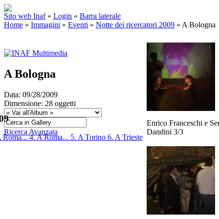
Sito web Inaf
«
Login
«
Barra laterale
Home
»
Immagini
»
Eventi
»
Notte dei ricercatori 2009
»
A Bologna
A Bologna
Data: 09/28/2009
Dimensione: 28 oggetti
009
Enrico Franceschi e Se
Ricerca Avanzata
Dandini 3/3
A Roma...
4. A Roma...
5. A Torino
6. A Trieste