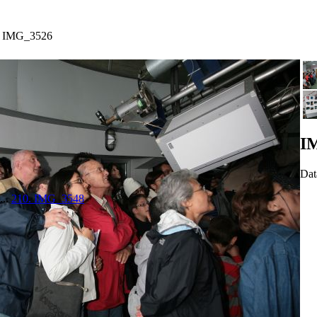
»
IMG_3526
I
Dat
...
210. IMG_3548