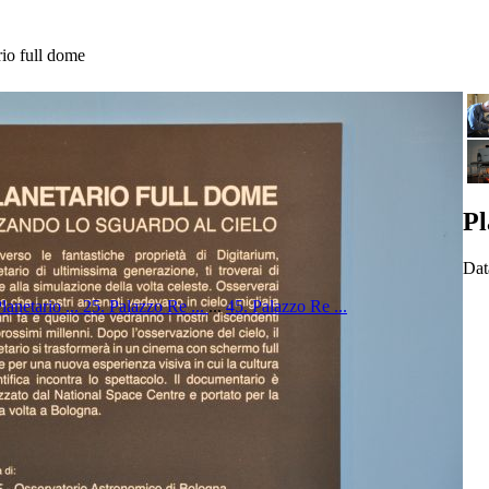
rio full dome
Pl
Dat
lanetario ...
25. Palazzo Re ...
...
45. Palazzo Re ...