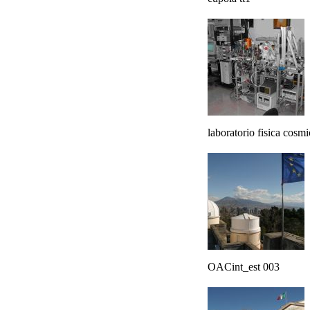
laboratorio fisica cosmi
OACint_est 003