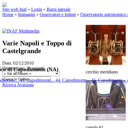
Sito web Inaf
«
Login
«
Barra laterale
Home
»
Immagini
»
Osservatori e Istituti
»
Osservatorio astronomico
Varie Napoli e Toppo di
Castelgrande
Data: 02/12/2010
Dimensione: 21 oggetti
ico di Capodimonte (NA)
cerchio meridiano
dimonte...
43. Capodimonte...
44. Capodimonte...
45. Capodimonte...
Ricerca Avanzata
cupola tt1