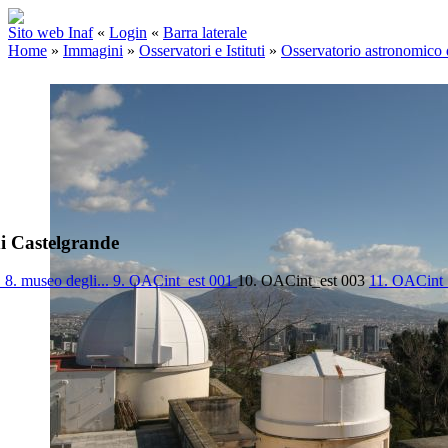
Sito web Inaf
«
Login
«
Barra laterale
Home
»
Immagini
»
Osservatori e Istituti
»
Osservatorio astronomico
i Castelgrande
.
8. museo degli...
9. OACint_est 001
10. OACint_est 003
11. OACint