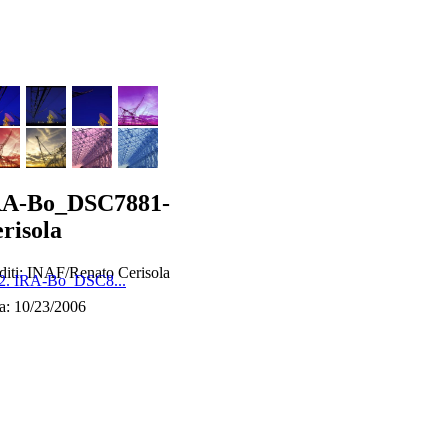
RA-Bo_DSC7881-
risola
diti: INAF/Renato Cerisola
2. IRA-Bo_DSC8...
a: 10/23/2006