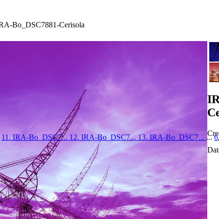
RA-Bo_DSC7881-Cerisola
I
Ce
Cre
.
11. IRA-Bo_DSC7...
12. IRA-Bo_DSC7...
13. IRA-Bo_DSC7...
...
6
Dat